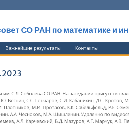
овет СО РАН по математике и и
Важнейшие результаты
Контакты
5.2023
им. С.Л. Соболева СО РАН. На заседании присутствовал
Ю. Веснин, С.С. Гончаров, С.И. Кабанихин, Д.С. Кротов, М.
. Плотников, М.И. Протасов, К.К. Сабельфельд, Р.Е. Семе
инин, А.А. Чесноков, М.А. Шишленин. Удаленно по видеос
меев, А.Л. Карчевский, В.Д. Мазуров, А.Г. Марчук, А.В. П