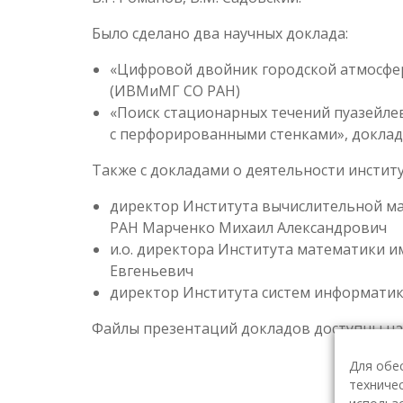
Было сделано два научных доклада:
«Цифровой двойник городской атмосферы
(ИВМиМГ СО РАН)
«Поиск стационарных течений пуазейле
с перфорированными стенками», докладч
Также с докладами о деятельности инстит
директор Института вычислительной ма
РАН Марченко Михаил Александрович
и.о. директора Института математики им
Евгеньевич
директор Института систем информатики
Файлы презентаций докладов доступны на
Для обе
техничес