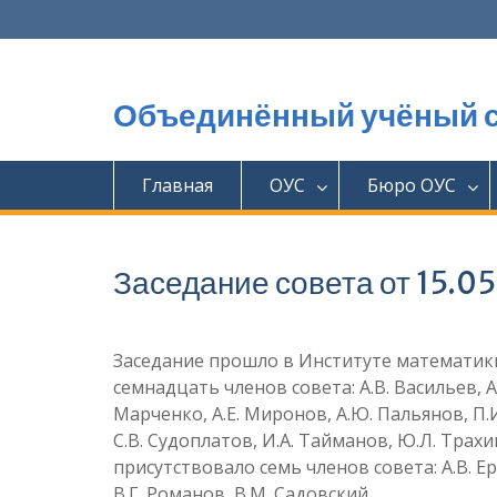
Перейти
к
содержимому
Объединённый учёный с
Главная
ОУС
Бюро ОУС
Заседание совета от 15.0
Заседание прошло в Институте математики 
семнадцать членов совета: А.В. Васильев, А.
Марченко, А.Е. Миронов, А.Ю. Пальянов, П.И
С.В. Судоплатов, И.А. Тайманов, Ю.Л. Трах
присутствовало семь членов совета: А.В. Ере
В.Г. Романов, В.М. Садовский.