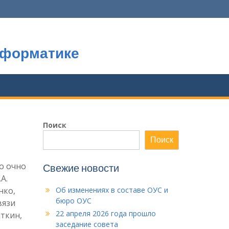
нформатике
Поиск
Поиск
о очно
Свежие новости
А.
нко,
Об изменениях в составе ОУС и
бюро ОУС
вязи
22 апреля 2026 года прошло
яткин,
заседание совета