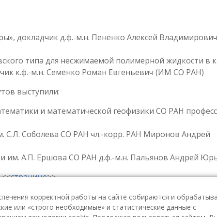
», докладчик д.ф.-м.н. Пененко Алексей Владимирови
вского типа для несжимаемой полимерной жидкости в к
ик к.ф.-м.н. Семенко Роман Евгеньевич (ИМ СО РАН)
утов выступили:
тематики и математической геофизики СО РАН профес
. С.Л. Соболева СО РАН чл.-корр. РАН Миронов Андрей
 им. А.П. Ершова СО РАН д.ф.-м.н. Пальянов Андрей Юр
 <<
странице
>>.
спечения корректной работы на сайте собираются и обрабатыв
кие или «строго необходимые» и статистические данные с